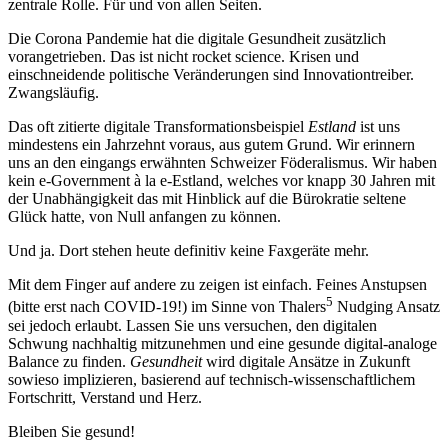
zentrale Rolle. Für und von allen Seiten.
Die Corona Pandemie hat die digitale Gesundheit zusätzlich
vorangetrieben. Das ist nicht rocket science. Krisen und
einschneidende politische Veränderungen sind Innovationtreiber.
Zwangsläufig.
Das oft zitierte digitale Transformationsbeispiel
Estland
ist uns
mindestens ein Jahrzehnt voraus, aus gutem Grund. Wir erinnern
uns an den eingangs erwähnten Schweizer Föderalismus. Wir haben
kein e-Government à la e-Estland, welches vor knapp 30 Jahren mit
der Unabhängigkeit das mit Hinblick auf die Bürokratie seltene
Glück hatte, von Null anfangen zu können.
Und ja. Dort stehen heute definitiv keine Faxgeräte mehr.
Mit dem Finger auf andere zu zeigen ist einfach. Feines Anstupsen
5
(bitte erst nach COVID-19!) im Sinne von Thalers
Nudging Ansatz
sei jedoch erlaubt. Lassen Sie uns versuchen, den digitalen
Schwung nachhaltig mitzunehmen und eine gesunde digital-analoge
Balance zu finden.
Gesundheit
wird digitale Ansätze in Zukunft
sowieso implizieren, basierend auf technisch-wissenschaftlichem
Fortschritt, Verstand und Herz.
Bleiben Sie gesund!