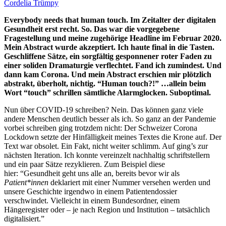
Cordelia Trümpy
Everybody needs that human touch.
Im Zeitalter der digitalen
Gesundheit erst recht. So. Das war die vorgegebene
Fragestellung und meine zugehörige Headline im Februar 2020.
Mein Abstract wurde akzeptiert. Ich haute final in die Tasten.
Geschliffene Sätze, ein sorgfältig gesponnener roter Faden zu
einer soliden Dramaturgie verflechtet. Fand ich zumindest. Und
dann kam Corona. Und mein Abstract erschien mir plötzlich
abstrakt, überholt, nichtig. “Human touch?!” …allein beim
Wort “touch” schrillen sämtliche Alarmglocken. Suboptimal.
Nun über COVID-19 schreiben? Nein. Das können ganz viele
andere Menschen deutlich besser als ich. So ganz an der Pandemie
vorbei schreiben ging trotzdem nicht: Der Schweizer Corona
Lockdown setzte der Hinfälligkeit meines Textes die Krone auf. Der
Text war obsolet. Ein Fakt, nicht weiter schlimm. Auf ging’s zur
nächsten Iteration. Ich konnte vereinzelt nachhaltig schriftstellern
und ein paar Sätze rezyklieren. Zum Beispiel diese
hier: “Gesundheit geht uns alle an, bereits bevor wir als
Patient*innen
deklariert mit einer Nummer versehen werden und
unsere Geschichte irgendwo in einem Patientendossier
verschwindet. Vielleicht in einem Bundesordner, einem
Hängeregister oder – je nach Region und Institution – tatsächlich
digitalisiert.”