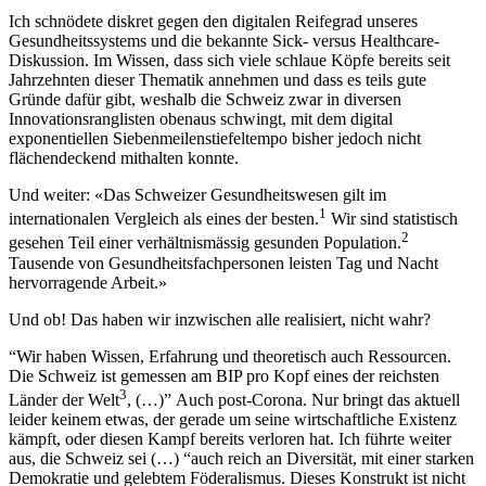
Ich schnödete diskret gegen den digitalen Reifegrad unseres
Gesundheitssystems und die bekannte Sick- versus Healthcare-
Diskussion. Im Wissen, dass sich viele schlaue Köpfe bereits seit
Jahrzehnten dieser Thematik annehmen und dass es teils gute
Gründe dafür gibt, weshalb die Schweiz zwar in diversen
Innovationsranglisten obenaus schwingt, mit dem digital
exponentiellen Siebenmeilenstiefeltempo bisher jedoch nicht
flächendeckend mithalten konnte.
Und weiter: «Das Schweizer Gesundheitswesen gilt im
1
internationalen Vergleich als eines der besten.
Wir sind statistisch
2
gesehen Teil einer verhältnismässig gesunden Population.
Tausende von Gesundheitsfachpersonen leisten Tag und Nacht
hervorragende Arbeit.»
Und ob! Das haben wir inzwischen alle realisiert, nicht wahr?
“Wir haben Wissen, Erfahrung und theoretisch auch Ressourcen.
Die Schweiz ist gemessen am BIP pro Kopf eines der reichsten
3
Länder der Welt
, (…)” Auch post-Corona. Nur bringt das aktuell
leider keinem etwas, der gerade um seine wirtschaftliche Existenz
kämpft, oder diesen Kampf bereits verloren hat. Ich führte weiter
aus, die Schweiz sei (…) “auch reich an Diversität, mit einer starken
Demokratie und gelebtem Föderalismus. Dieses Konstrukt ist nicht