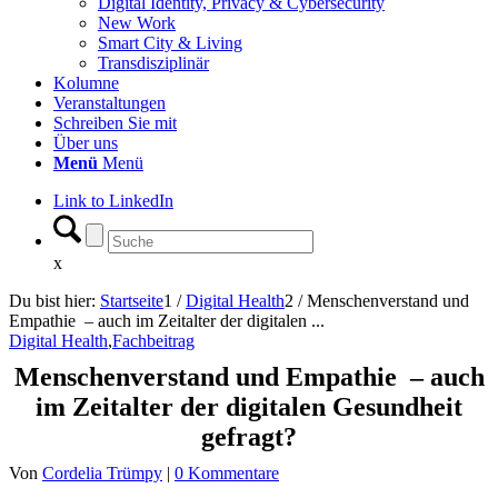
Digital Identity, Privacy & Cybersecurity
New Work
Smart City & Living
Transdisziplinär
Kolumne
Veranstaltungen
Schreiben Sie mit
Über uns
Menü
Menü
Link to LinkedIn
x
Du bist hier:
Startseite
1
/
Digital Health
2
/
Menschenverstand und
Empathie – auch im Zeitalter der digitalen ...
Digital Health
,
Fachbeitrag
Menschenverstand und Empathie – auch
im Zeitalter der digitalen Gesundheit
gefragt?
Von
Cordelia Trümpy
|
0 Kommentare