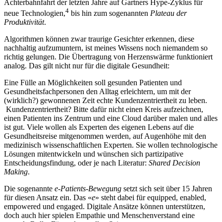
Achterbahnfahrt der letzten Jahre auf Gartners Hype-Zyklus für
4
neue Technologien,
bis hin zum sogenannten
Plateau der
Produktivität
.
Algorithmen können zwar traurige Gesichter erkennen, diese
nachhaltig aufzumuntern, ist meines Wissens noch niemandem so
richtig gelungen. Die Übertragung von Herzenswärme funktioniert
analog. Das gilt nicht nur für die digitale Gesundheit:
Eine Fülle an Möglichkeiten soll gesunden Patienten und
Gesundheitsfachpersonen den Alltag erleichtern, um mit der
(wirklich?) gewonnenen Zeit echte Kundenzentriertheit zu leben.
Kundenzentriertheit? Bitte dafür nicht einen Kreis aufzeichnen,
einen Patienten ins Zentrum und eine Cloud darüber malen und alles
ist gut. Viele wollen als Experten des eigenen Lebens auf die
Gesundheitsreise mitgenommen werden, auf Augenhöhe mit den
medizinisch wissenschaftlichen Experten. Sie wollen technologische
Lösungen mitentwickeln und wünschen sich partizipative
Entscheidungsfindung, oder je nach Literatur:
Shared Decision
Making
.
Die sogenannte
e-Patients-Bewegung
setzt sich seit über 15 Jahren
für diesen Ansatz ein. Das «
e
» steht dabei für equipped, enabled,
empowered und engaged. Digitale Ansätze können unterstützen,
doch auch hier spielen Empathie und Menschenverstand eine