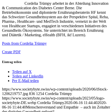
Cordelia Trümpy arbeitet in der Abteilung Innovation
& Communication des Diabetes Center Berne. Die
Betriebsökonomin und diplomierte Ernährungsberaterin HF kennt
das Schweizer Gesundheitssystem aus der Perspektive Spital, Reha,
Pharma-, Healthcare- und MedTech Industrie, vernetzt in der Welt
von Healthcare Startups, engagiert in verschiedenen Initiativen des
Gesundheits Ökosystems. Sie unterrichtet im Bereich Ernährung
und Diätetik / Marketing, eHealth (BFH, ikf Luzern).
Posts from Cordelia Trümpy
Create PDF
Eintrag teilen
Teilen auf X
Teilen auf LinkedIn
Per E-Mail teilen
https://www.societybyte.swiss/wp-content/uploads/2020/06/iStock-
1206219757.jpg
836
1254
Cordelia Trümpy
https://www.societybyte.swiss/wp-content/uploads/2023/05/logo-
societybyte-DE.webp
Cordelia Trümpy
2020-06-16 11:44:40
2020-
06-16 11:44:40
Menschenverstand und Empathie – auch im Zeitalter
der digitalen Gesundheit gefragt?