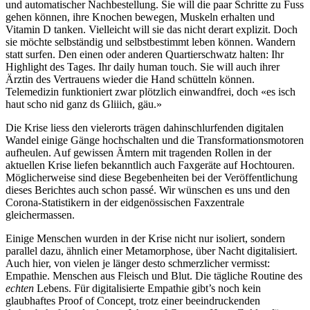
und automatischer Nachbestellung. Sie will die paar Schritte zu Fuss
gehen können, ihre Knochen bewegen, Muskeln erhalten und
Vitamin D tanken. Vielleicht will sie das nicht derart explizit. Doch
sie möchte selbständig und selbstbestimmt leben können. Wandern
statt surfen. Den einen oder anderen Quartierschwatz halten: Ihr
Highlight des Tages. Ihr daily human touch. Sie will auch ihrer
Ärztin des Vertrauens wieder die Hand schütteln können.
Telemedizin funktioniert zwar plötzlich einwandfrei, doch «es isch
haut scho nid ganz ds Gliiich, gäu.»
Die Krise liess den vielerorts trägen dahinschlurfenden digitalen
Wandel einige Gänge hochschalten und die Transformationsmotoren
aufheulen. Auf gewissen Ämtern mit tragenden Rollen in der
aktuellen Krise liefen bekanntlich auch Faxgeräte auf Hochtouren.
Möglicherweise sind diese Begebenheiten bei der Veröffentlichung
dieses Berichtes auch schon passé. Wir wünschen es uns und den
Corona-Statistikern in der eidgenössischen Faxzentrale
gleichermassen.
Einige Menschen wurden in der Krise nicht nur isoliert, sondern
parallel dazu, ähnlich einer Metamorphose, über Nacht digitalisiert.
Auch hier, von vielen je länger desto schmerzlicher vermisst:
Empathie. Menschen aus Fleisch und Blut. Die tägliche Routine des
echten
Lebens. Für digitalisierte Empathie gibt’s noch kein
glaubhaftes Proof of Concept, trotz einer beeindruckenden