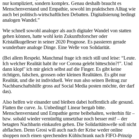
nur kompliziert, sondern komplex. Genau deshalb braucht es
Menschenverstand und Empathie, sowohl im praktischen Alltag wie
auch bei politisch-wirtschaftlichen Debatten. Digitalisierung bedingt
analogen Wandel.”
Wie schnell sowohl analoger als auch digitaler Wandel von statten
gehen können, hatte wohl kein Zukunftsforscher oder
Kristallkugelleser in seiner 2020 Prognose. Es passieren gerade
wunderbare analoge Dinge. Eine Welle von Solidarität.
(Bei allem Respekt. Manchmal frage ich mich still und leise: “Leute.
Ich welcher Realität habt ihr
vor
Corona gelebt bitteschön?!”. Und
dann klopf’ ich mir gleich selbst auf die Finger. Es gibt keine
richtigen, falschen, grossen oder kleinen Realitäten. Es gibt nur
Realität, und die ist individuell. Wer nun also seinen Beitrag zur
Nachbarschaftshilfe gross auf Social Media posten möchte, der darf
das).
Also helfen wir einander und bleiben dabei hoffentlich alle gesund.
Flatten the curve. Ja. Unbedingt! Linear bergab bitte.
Menschenverstand und Empathie gerne beibehalten, weiterhin für –
bzw. sobald wieder vernünftig umsetzbar noch besser
mit!
– der
betagten Nachbarin einkaufen gehen. Die Solidaritätswelle soll nicht
abflachen. Denn Grosi will auch nach der Krise weder online
shoppen noch einen sprechenden Kühlschrank nach FIFO-Prinzip