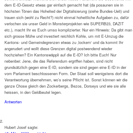
dem E-ID-Gesetz etwas gar einfach gemacht hat (da posaunen sie in
höchsten Tönen das Hohelied der Digitalisierung (siehe Bundes-Ueli) und
trauen sich (wohl zu Recht?) nicht einmal hoheitliche Aufgaben zu, dafür
verlochen sie unser Geld in Monsterprojekten wie SUPERB23, DAZIT
etc.), macht Ihr es Euch umso komplizierter. Nur ein Hinweis: Da gibt man
sich grosse Mühe und investiert reichlich Kohle, um mit E-Umzug die
Kantons- und Gemeindegrenzen etwas zu ‚lockern‘ und da kommt Ihr
angerudert und wollt diese Grenzen digital postwendend wieder
hochziehen? Ein Kantonswäppli auf die E-ID? Ich bitte Euch! Nur
nebenbei: Jene, die das Referendum ergriffen haben, sind nicht
grundsätzlich gegen eine E-ID, sondern sie sind gegen eine E-ID in der
vom Parlament beschlossenen Form. Der Staat soll wenigstens dort die
Verantwortung übernehmen, wo’s seine Pflicht ist. Sonst können wir die
ganze Chose gleich den Zockerbergs, Bezos, Dorseys und wie sie alle
heissen, in den Geldbeutel legen.
Antworten
Hubert Josef
sagte: