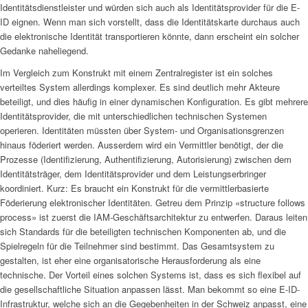
Identitätsdienstleister und würden sich auch als Identitätsprovider für die E-
ID eignen. Wenn man sich vorstellt, dass die Identitätskarte durchaus auch
die elektronische Identität transportieren könnte, dann erscheint ein solcher
Gedanke naheliegend.
Im Vergleich zum Konstrukt mit einem Zentralregister ist ein solches
verteiltes System allerdings komplexer. Es sind deutlich mehr Akteure
beteiligt, und dies häufig in einer dynamischen Konfiguration. Es gibt mehrere
Identitätsprovider, die mit unterschiedlichen technischen Systemen
operieren. Identitäten müssten über System- und Organisationsgrenzen
hinaus föderiert werden. Ausserdem wird ein Vermittler benötigt, der die
Prozesse (Identifizierung, Authentifizierung, Autorisierung) zwischen dem
Identitätsträger, dem Identitätsprovider und dem Leistungserbringer
koordiniert. Kurz: Es braucht ein Konstrukt für die vermittlerbasierte
Föderierung elektronischer Identitäten. Getreu dem Prinzip «structure follows
process» ist zuerst die IAM-Geschäftsarchitektur zu entwerfen. Daraus leiten
sich Standards für die beteiligten technischen Komponenten ab, und die
Spielregeln für die Teilnehmer sind bestimmt. Das Gesamtsystem zu
gestalten, ist eher eine organisatorische Herausforderung als eine
technische. Der Vorteil eines solchen Systems ist, dass es sich flexibel auf
die gesellschaftliche Situation anpassen lässt. Man bekommt so eine E-ID-
Infrastruktur, welche sich an die Gegebenheiten in der Schweiz anpasst, eine