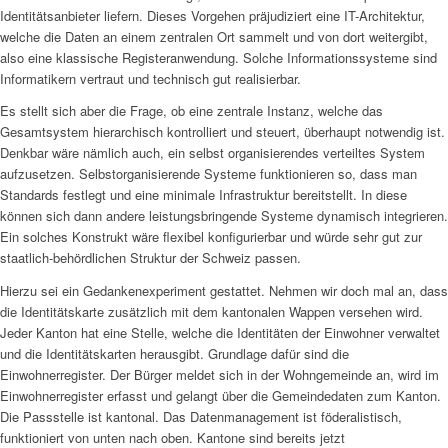
Identitätsanbieter liefern. Dieses Vorgehen präjudiziert eine IT-Architektur,
welche die Daten an einem zentralen Ort sammelt und von dort weitergibt,
also eine klassische Registeranwendung. Solche Informationssysteme sind
Informatikern vertraut und technisch gut realisierbar.
Es stellt sich aber die Frage, ob eine zentrale Instanz, welche das
Gesamtsystem hierarchisch kontrolliert und steuert, überhaupt notwendig ist.
Denkbar wäre nämlich auch, ein selbst organisierendes verteiltes System
aufzusetzen. Selbstorganisierende Systeme funktionieren so, dass man
Standards festlegt und eine minimale Infrastruktur bereitstellt. In diese
können sich dann andere leistungsbringende Systeme dynamisch integrieren.
Ein solches Konstrukt wäre flexibel konfigurierbar und würde sehr gut zur
staatlich-behördlichen Struktur der Schweiz passen.
Hierzu sei ein Gedankenexperiment gestattet. Nehmen wir doch mal an, dass
die Identitätskarte zusätzlich mit dem kantonalen Wappen versehen wird.
Jeder Kanton hat eine Stelle, welche die Identitäten der Einwohner verwaltet
und die Identitätskarten herausgibt. Grundlage dafür sind die
Einwohnerregister. Der Bürger meldet sich in der Wohngemeinde an, wird im
Einwohnerregister erfasst und gelangt über die Gemeindedaten zum Kanton.
Die Passstelle ist kantonal. Das Datenmanagement ist föderalistisch,
funktioniert von unten nach oben. Kantone sind bereits jetzt