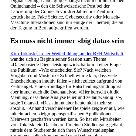
Digitalisierung. Dabei ging es längst nicht mehr nur um den
Onlinehandel – den die Schweizerische Post bei der
Lancierung der Connecta vor drei Jahren ins Zentrum
gerückt hatte. Fake Science, Cybersecurity oder Mensch-
Maschine-Interaktionen sind nur einige der Themen, die an
der Tagung in Bern aufgegriffen wurden.
Es muss nicht immer «big data» sein
Kim Tokarski, Leiter Weiterbildung an der BFH Wirtschaft
,
wandte sich zu Beginn seiner Session zum Thema
«Datenbasierte Dienstleistungswirtschaft» mit einer Frage
ans Publikum: «Wie entscheiden Sie? Nach welchen
Vorgaben und Mustern?» Schnell wurde klar, dass viele
Entscheidungen intuitiv fallen – nicht zuletzt aufgrund von
Zeitmangel. Eine Grundlage für Entscheidungsfindung ist
aber immer auch die Datenanalyse. «Hier herrscht oft die
Meinung, dass diese Analyse teuer und zeitaufwändig ist»,
sagte Tokarski. «Das stimmt aber heute nicht mehr so
absolut.» Anhand verschiedener Beispiele zeigte er auf, wie
mit einfachen, zielgruppenspezifischen Applikationen
Mehrwert geschaffen werden kann. So hat ein Mitarbeiter
von Tokarski ein Dashboard für einen Studiengang gebaut,
mittels dem Studierende sich ihren Wunschstudienplan
zusammenstellen können und sofort sehen, ob es