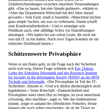
Zeitüberschneidungen zwischen einzelnen Veranstaltungen
gibt. «Das zu bauen, hat eine Stunde gedauert», erklärte er.
«Aber das Departement Wirtschaft hat drei Jahre darauf
gewartet.» Sein Fazit: small is beautiful. «Manchmal reichen
ganz simple Sachen, um was zu verbessern. Damit schafft
man Kundenzufriedenheit.» Und er ermutigte sein
Publikum auch, eine allfällige Scheu vor Datenlösungen
abzulegen. «Wir hatten bei uns schon Leute, die noch nie
was mit IT zu tun hatten. Nach zwei Tagen konnten sie ein
einfaches Dashboard bauen.»
Schützenswerte Privatsphäre
Wenn es um Daten geht, ist die Frage nach der Sicherheit
nicht weit weg. Dieser Frage widmete sich
Eric Dubuis,
Leiter der Abteilung Informatik und des Research Institute
for Security in the Information Society (RISIS) an der BFH
Technik und Informatik
. «Die Privatsphäre ist Teil der IT-
Sicherheit», betonte er. «Und wir dürfen diesbezüglich nicht
kapitulieren.» Seine Botschaft: «Datensicherheit und
Privatsphäre unter einen Hut zu bringen, ist zwar manchmal
schwierig, aber machbar», sagte er. Wie das funktionieren
könnte, zeigte er anhand des öffentlichen Verkehrs. Heute
können alle noch selber entscheiden, ob sie ihr Ticket an