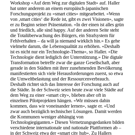
Workshop «Auf dem Weg zur digitalen Stadt» auf. Haller
hat unter anderem an einem europäisch-japanischen
Forschungsprojekt zu «smart cities» mitgearbeitet. «Wenn
von ,smart cities‘ die Rede ist, gibt es zwei Visionen», sagte
er zu Beginn seiner Präsentation. «In der einen ist alles grün
und friedlich, alle sind happy. Auf der anderen Seite steht
die Totalüberwachung des Bürgers, ein Strafsystem für
Fehlverhalten – da will ja niemand wirklich hin.» Es gehe
vielmehr darum, die Lebensqualität zu erhöhen. «Deshalb
ist es nicht nur ein Technologie-Thema», so Haller. «Die
Technologie dient lediglich der Unterstützung.» Die digtale
Transformation betreffe zwar die ganze Gesellschaft, aber
gerade in den Städten mit ihrer zunehmenden Bevölkerung
manifestierten sich viele Herausforderungen zuerst, so etwa
die Umweltbelastung und der Ressourcenverbrauch.
Deshalb richtet sich das Interesse der Forschung auch auf
die Städte. In der Schweiz seien heute zwar viele Städte auf
dem Weg zu einer «smart city», blieben aber oft in
einzelnen Pilotprojekten hängen. «Wir müssen dahin
kommen, dass wir voneinander lernen», sagte er. «Und
zwar auch bezüglich technischer Lösungen. Damit werden
die Kommunen weniger abhängig von
Technologiegiganten.» Diesen Vernetzungsgedanken bilden
verschiedene internationale und nationale Plattformen ab –
in der Schweiz etwa der «smart city hub». Zu Hallers