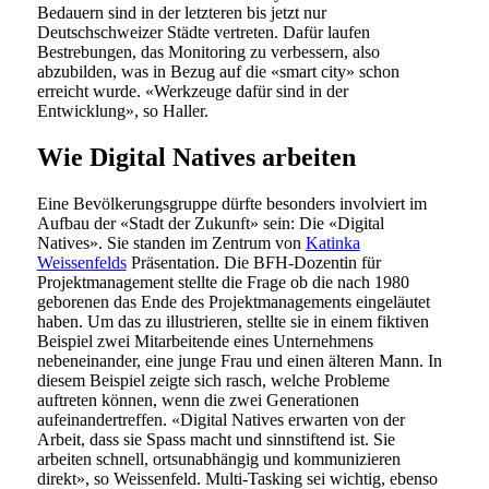
Bedauern sind in der letzteren bis jetzt nur
Deutschschweizer Städte vertreten. Dafür laufen
Bestrebungen, das Monitoring zu verbessern, also
abzubilden, was in Bezug auf die «smart city» schon
erreicht wurde. «Werkzeuge dafür sind in der
Entwicklung», so Haller.
Wie Digital Natives arbeiten
Eine Bevölkerungsgruppe dürfte besonders involviert im
Aufbau der «Stadt der Zukunft» sein: Die «Digital
Natives». Sie standen im Zentrum von
Katinka
Weissenfelds
Präsentation. Die BFH-Dozentin für
Projektmanagement stellte die Frage ob die nach 1980
geborenen das Ende des Projektmanagements eingeläutet
haben. Um das zu illustrieren, stellte sie in einem fiktiven
Beispiel zwei Mitarbeitende eines Unternehmens
nebeneinander, eine junge Frau und einen älteren Mann. In
diesem Beispiel zeigte sich rasch, welche Probleme
auftreten können, wenn die zwei Generationen
aufeinandertreffen. «Digital Natives erwarten von der
Arbeit, dass sie Spass macht und sinnstiftend ist. Sie
arbeiten schnell, ortsunabhängig und kommunizieren
direkt», so Weissenfeld. Multi-Tasking sei wichtig, ebenso