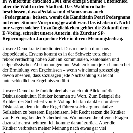
In Winterthur entschied 2001 eine einzige Stimme Unterschied
über die Wahl in den Stadtrat. Das Wahlbüro hatte
beschlossen, dass «Pedalo» und «Panorama» auch
«Pedergnana» heissen, womit die Kandidatin Pearl Pedergnana
mit einer Stimme Vorsprung gewählt war. Das ist absurd. Nicht
nur wegen solcher Unzulänglichkeiten gehört die Zukunft dem
E-Voting, schreibt unsere Autorin, die Zürcher SP-
Regierungsrätin Jacqueline Fehr in ihrem Meinungsbeitrag.
Unsere Demokratie funktioniert. Das meine ich durchaus
doppeldeutig. Erstens kommt es in der Schweiz trotz einer
rekordverdächtig hohen Zahl an kommunalen, kantonalen und
eidgenössischen Abstimmungen und Wahlen kaum je zu Pannen bei
der Ermittlung von Ergebnissen – wenn wir einmal grosszügig
davon absehen, dass sozusagen jede Nachzählung zu leicht
unterschiedlichen Ergebnissen führt.
Unsere Demokratie funktioniert aber auch mit Blick auf die
Diskussionskultur. Kritiker kommen zu Wort. Zum Beispiel die
Kritiker der Sicherheit von E-Voting. Ich bin dankbar für diese
Diskussion, denn in aller Regel führen solch argumentative
Seilziehen zu besseren Ergebnissen. Mit Recht setzen die Kritiker
von E-Voting bei der Sicherheit an. Wir müssen die offenen Fragen
dazu sehr ernst nehmen. Ich komme darauf zurück. Aber die
Kritiker verbreiten meiner Meinung nach etwas gar viel