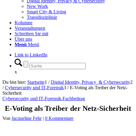
Digital Identity, Privacy & Cybersecurity
New Work
Smart City & Living
Transdisziplinär
Kolumne
Veranstaltungen
Schreiben Sie mit
Über uns
Menü
Menü
Link to LinkedIn
x
Du bist hier:
Startseite
1
/
Digital Identity, Privacy & Cybersecurity
2
/
Cybersecurity und IT-Forensik
3
/
E-Voting als Treiber der Netz-
Sicherheit
Cybersecurity und IT-Forensik
,
Fachbeitrag
E-Voting als Treiber der Netz-Sicherheit
Von
Jacqueline Fehr
|
0 Kommentare