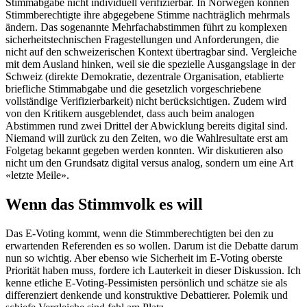
Stimmabgabe nicht individuell verifizierbar. In Norwegen können
Stimmberechtigte ihre abgegebene Stimme nachträglich mehrmals
ändern. Das sogenannte Mehrfachabstimmen führt zu komplexen
sicherheitstechnischen Fragestellungen und Anforderungen, die
nicht auf den schweizerischen Kontext übertragbar sind. Vergleiche
mit dem Ausland hinken, weil sie die spezielle Ausgangslage in der
Schweiz (direkte Demokratie, dezentrale Organisation, etablierte
briefliche Stimmabgabe und die gesetzlich vorgeschriebene
vollständige Verifizierbarkeit) nicht berücksichtigen. Zudem wird
von den Kritikern ausgeblendet, dass auch beim analogen
Abstimmen rund zwei Drittel der Abwicklung bereits digital sind.
Niemand will zurück zu den Zeiten, wo die Wahlresultate erst am
Folgetag bekannt gegeben werden konnten. Wir diskutieren also
nicht um den Grundsatz digital versus analog, sondern um eine Art
«letzte Meile».
Wenn das Stimmvolk es will
Das E-Voting kommt, wenn die Stimmberechtigten bei den zu
erwartenden Referenden es so wollen. Darum ist die Debatte darum
nun so wichtig. Aber ebenso wie Sicherheit im E-Voting oberste
Priorität haben muss, fordere ich Lauterkeit in dieser Diskussion. Ich
kenne etliche E-Voting-Pessimisten persönlich und schätze sie als
differenziert denkende und konstruktive Debattierer. Polemik und