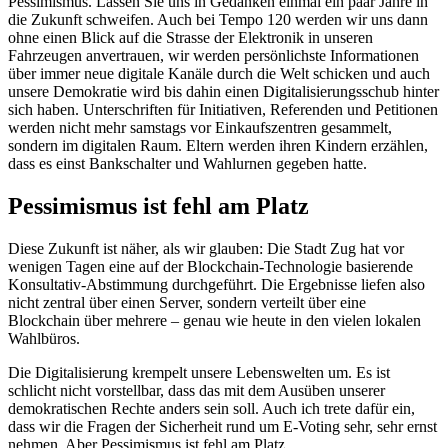
Pessimismus. Lassen Sie uns in Gedanken einmal ein paar Jahre in
die Zukunft schweifen. Auch bei Tempo 120 werden wir uns dann
ohne einen Blick auf die Strasse der Elektronik in unseren
Fahrzeugen anvertrauen, wir werden persönlichste Informationen
über immer neue digitale Kanäle durch die Welt schicken und auch
unsere Demokratie wird bis dahin einen Digitalisierungsschub hinter
sich haben. Unterschriften für Initiativen, Referenden und Petitionen
werden nicht mehr samstags vor Einkaufszentren gesammelt,
sondern im digitalen Raum. Eltern werden ihren Kindern erzählen,
dass es einst Bankschalter und Wahlurnen gegeben hatte.
Pessimismus ist fehl am Platz
Diese Zukunft ist näher, als wir glauben: Die Stadt Zug hat vor
wenigen Tagen eine auf der Blockchain-Technologie basierende
Konsultativ-Abstimmung durchgeführt. Die Ergebnisse liefen also
nicht zentral über einen Server, sondern verteilt über eine
Blockchain über mehrere – genau wie heute in den vielen lokalen
Wahlbüros.
Die Digitalisierung krempelt unsere Lebenswelten um. Es ist
schlicht nicht vorstellbar, dass das mit dem Ausüben unserer
demokratischen Rechte anders sein soll. Auch ich trete dafür ein,
dass wir die Fragen der Sicherheit rund um E-Voting sehr, sehr ernst
nehmen. Aber Pessimismus ist fehl am Platz.