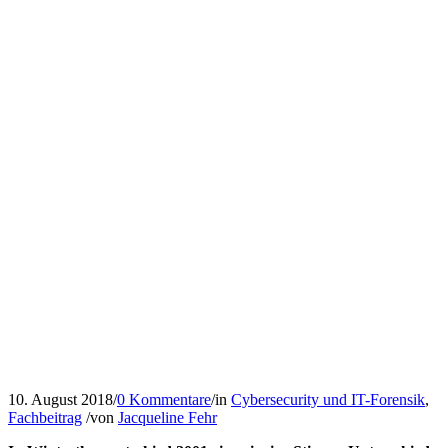
10. August 2018
/
0 Kommentare
/
in
Cybersecurity und IT-Forensik
,
Fachbeitrag
/
von
Jacqueline Fehr