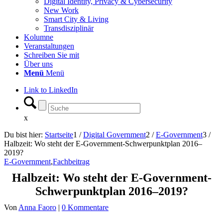
Digital Identity, Privacy & Cybersecurity
New Work
Smart City & Living
Transdisziplinär
Kolumne
Veranstaltungen
Schreiben Sie mit
Über uns
Menü
Menü
Link to LinkedIn
x
Du bist hier:
Startseite
1
/
Digital Government
2
/
E-Government
3
/
Halbzeit: Wo steht der E-Government-Schwerpunktplan 2016–
2019?
E-Government
,
Fachbeitrag
Halbzeit: Wo steht der E-Government-
Schwerpunktplan 2016–2019?
Von
Anna Faoro
|
0 Kommentare