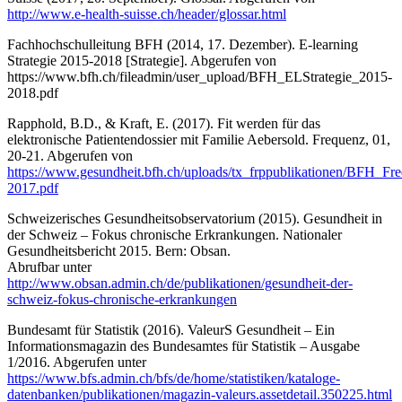
http://www.e-health-suisse.ch/header/glossar.html
Fachhochschulleitung BFH (2014, 17. Dezember). E-learning
Strategie 2015-2018 [Strategie]. Abgerufen von
https://www.bfh.ch/fileadmin/user_upload/BFH_ELStrategie_2015-
2018.pdf
Rapphold, B.D., & Kraft, E. (2017). Fit werden für das
elektronische Patientendossier mit Familie Aebersold. Frequenz, 01,
20-21. Abgerufen von
https://www.gesundheit.bfh.ch/uploads/tx_frppublikationen/BFH_Fr
2017.pdf
Schweizerisches Gesundheitsobservatorium (2015). Gesundheit in
der Schweiz – Fokus chronische Erkrankungen. Nationaler
Gesundheitsbericht 2015. Bern: Obsan.
Abrufbar unter
http://www.obsan.admin.ch/de/publikationen/gesundheit-der-
schweiz-fokus-chronische-erkrankungen
Bundesamt für Statistik (2016). ValeurS Gesundheit – Ein
Informationsmagazin des Bundesamtes für Statistik – Ausgabe
1/2016. Abgerufen unter
https://www.bfs.admin.ch/bfs/de/home/statistiken/kataloge-
datenbanken/publikationen/magazin-valeurs.assetdetail.350225.html