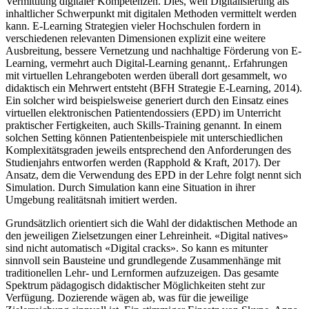
Vermittlung digitaler Kompetenzen. Dies, weil Digitalisierung als
inhaltlicher Schwerpunkt mit digitalen Methoden vermittelt werden
kann. E-Learning Strategien vieler Hochschulen fordern in
verschiedenen relevanten Dimensionen explizit eine weitere
Ausbreitung, bessere Vernetzung und nachhaltige Förderung von E-
Learning, vermehrt auch Digital-Learning genannt,. Erfahrungen
mit virtuellen Lehrangeboten werden überall dort gesammelt, wo
didaktisch ein Mehrwert entsteht (BFH Strategie E-Learning, 2014).
Ein solcher wird beispielsweise generiert durch den Einsatz eines
virtuellen elektronischen Patientendossiers (EPD) im Unterricht
praktischer Fertigkeiten, auch Skills-Training genannt. In einem
solchen Setting können Patientenbeispiele mit unterschiedlichen
Komplexitätsgraden jeweils entsprechend den Anforderungen des
Studienjahrs entworfen werden (Rapphold & Kraft, 2017). Der
Ansatz, dem die Verwendung des EPD in der Lehre folgt nennt sich
Simulation. Durch Simulation kann eine Situation in ihrer
Umgebung realitätsnah imitiert werden.
Grundsätzlich orientiert sich die Wahl der didaktischen Methode an
den jeweiligen Zielsetzungen einer Lehreinheit. «Digital natives»
sind nicht automatisch «Digital cracks». So kann es mitunter
sinnvoll sein Bausteine und grundlegende Zusammenhänge mit
traditionellen Lehr- und Lernformen aufzuzeigen. Das gesamte
Spektrum pädagogisch didaktischer Möglichkeiten steht zur
Verfügung. Dozierende wägen ab, was für die jeweilige