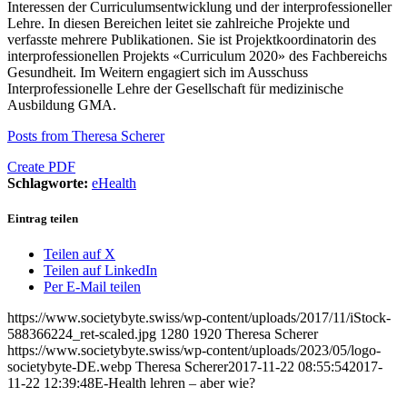
Interessen der Curriculumsentwicklung und der interprofessioneller
Lehre. In diesen Bereichen leitet sie zahlreiche Projekte und
verfasste mehrere Publikationen. Sie ist Projektkoordinatorin des
interprofessionellen Projekts «Curriculum 2020» des Fachbereichs
Gesundheit. Im Weitern engagiert sich im Ausschuss
Interprofessionelle Lehre der Gesellschaft für medizinische
Ausbildung GMA.
Posts from Theresa Scherer
Create PDF
Schlagworte:
eHealth
Eintrag teilen
Teilen auf X
Teilen auf LinkedIn
Per E-Mail teilen
https://www.societybyte.swiss/wp-content/uploads/2017/11/iStock-
588366224_ret-scaled.jpg
1280
1920
Theresa Scherer
https://www.societybyte.swiss/wp-content/uploads/2023/05/logo-
societybyte-DE.webp
Theresa Scherer
2017-11-22 08:55:54
2017-
11-22 12:39:48
E-Health lehren – aber wie?