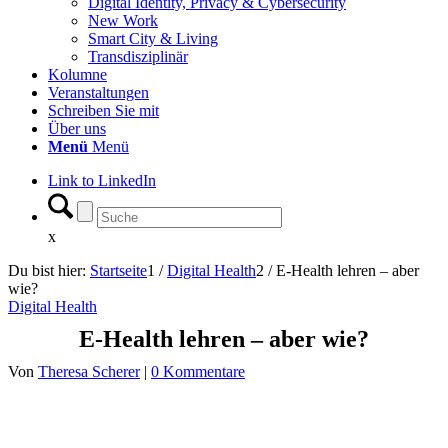
Digital Identity, Privacy & Cybersecurity
New Work
Smart City & Living
Transdisziplinär
Kolumne
Veranstaltungen
Schreiben Sie mit
Über uns
Menü
Menü
Link to LinkedIn
x
Du bist hier:
Startseite
1
/
Digital Health
2
/
E-Health lehren – aber
wie?
Digital Health
E-Health lehren – aber wie?
Von
Theresa Scherer
|
0 Kommentare