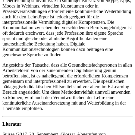
Zielerreichung sinnvoll ist. Ein stimmiger Einsatz von Skype, Apps,
Moocs in Webinars, virtuellen Kursräumen oder in
Präsenzveranstaltungen erfordert eine kontinuierliche Weiterbildung
auch für den Lehrkörper ist jedoch geeignet für die
interprofessionelle Vermittlung digitaler Kompetenzen. Die
Kommunikation zwischen den verschiedenen Berufsangehörigen ist
oft dadurch erschwert, dass jede Profession ihre eigene Sprache
spricht und gleiche oder ähnliche Begrifflichkeiten eine
unterschiedliche Bedeutung haben. Digitale
Kommunikationstechnologien können dazu beitragen eine
gemeinsame Sprache zu finden.
Angesichts der Tatsache, dass alle Gesundheitsfachpersonen in allen
Arbeitsfeldern von der zunehmenden Digitalisierung genuin
betroffen sind, ist es naheliegend, die erforderlichen Kompetenzen
gemeinsam und interprofessionell zu erwerben. Die spezifischen
pädagogisch didaktischen Hilfsmittel sind vor allem im E-Learning
Bereich angesiedelt. Um diese Methodenvielfalt sinnvoll anwenden
zu können, wird auch den Verantwortlichen der Lehre eine
kontinuierliche Auseinandersetzung mit und Weiterbildung in der
Thematik empfohlen.
Literatur
Suisse (2017, 20. September). Glossar. Abgerufen von