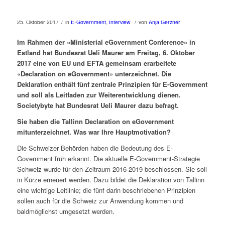
/
/
25. Oktober 2017
in
E-Government
,
Interview
von
Anja Gerzner
Im Rahmen der «Ministerial eGovernment Conference» in
Estland hat Bundesrat Ueli Maurer am Freitag, 6. Oktober
2017 eine von EU und EFTA gemeinsam erarbeitete
«Declaration on eGovernment» unterzeichnet. Die
Deklaration enthält fünf zentrale Prinzipien für E-Government
und soll als Leitfaden zur Weiterentwicklung dienen.
Societybyte hat Bundesrat Ueli Maurer dazu befragt.
Sie haben die Tallinn Declaration on eGovernment
mitunterzeichnet. Was war Ihre Hauptmotivation?
Die Schweizer Behörden haben die Bedeutung des E-
Government früh erkannt. Die aktuelle E-Government-Strategie
Schweiz wurde für den Zeitraum 2016-2019 beschlossen. Sie soll
in Kürze erneuert werden. Dazu bildet die Deklaration von Tallinn
eine wichtige Leitlinie; die fünf darin beschriebenen Prinzipien
sollen auch für die Schweiz zur Anwendung kommen und
baldmöglichst umgesetzt werden.