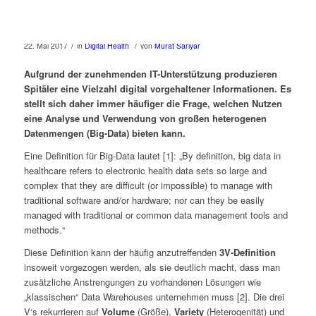
/
/
22. Mai 2017
in
Digital Health
von
Murat Sariyar
Aufgrund der zunehmenden IT-Unterstützung produzieren
Spitäler eine Vielzahl digital vorgehaltener Informationen. Es
stellt sich daher immer häufiger die Frage, welchen Nutzen
eine Analyse und Verwendung von großen heterogenen
Datenmengen (Big-Data) bieten kann.
Eine Definition für Big-Data lautet [1]: „By definition, big data in
healthcare refers to electronic health data sets so large and
complex that they are difficult (or impossible) to manage with
traditional software and/or hardware; nor can they be easily
managed with traditional or common data management tools and
methods.“
Diese Definition kann der häufig anzutreffenden
3V-Definition
insoweit vorgezogen werden, als sie deutlich macht, dass man
zusätzliche Anstrengungen zu vorhandenen Lösungen wie
„klassischen“ Data Warehouses unternehmen muss [2]. Die drei
V‘s rekurrieren auf
Volume
(Größe),
Variety
(Heterogenität) und