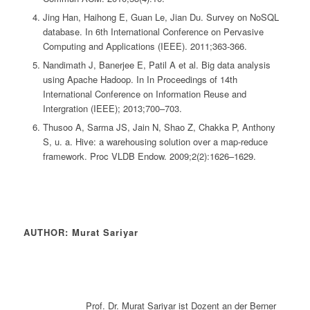
Jing Han, Haihong E, Guan Le, Jian Du. Survey on NoSQL
database. In 6th International Conference on Pervasive
Computing and Applications (IEEE). 2011;363-366.
Nandimath J, Banerjee E, Patil A et al. Big data analysis
using Apache Hadoop. In In Proceedings of 14th
International Conference on Information Reuse and
Intergration (IEEE); 2013;700–703.
Thusoo A, Sarma JS, Jain N, Shao Z, Chakka P, Anthony
S, u. a. Hive: a warehousing solution over a map-reduce
framework. Proc VLDB Endow. 2009;2(2):1626–1629.
AUTHOR: Murat Sariyar
Prof. Dr. Murat Sariyar ist Dozent an der Berner