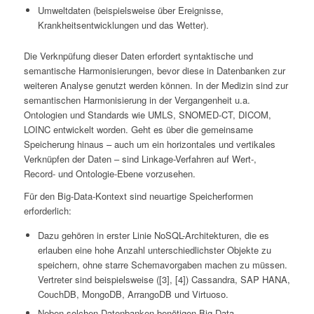
Umweltdaten (beispielsweise über Ereignisse,
Krankheitsentwicklungen und das Wetter).
Die Verknpüfung dieser Daten erfordert syntaktische und
semantische Harmonisierungen, bevor diese in Datenbanken zur
weiteren Analyse genutzt werden können. In der Medizin sind zur
semantischen Harmonisierung in der Vergangenheit u.a.
Ontologien und Standards wie UMLS, SNOMED-CT, DICOM,
LOINC entwickelt worden. Geht es über die gemeinsame
Speicherung hinaus – auch um ein horizontales und vertikales
Verknüpfen der Daten – sind Linkage-Verfahren auf Wert-,
Record- und Ontologie-Ebene vorzusehen.
Für den Big-Data-Kontext sind neuartige Speicherformen
erforderlich:
Dazu gehören in erster Linie NoSQL-Architekturen, die es
erlauben eine hohe Anzahl unterschiedlichster Objekte zu
speichern, ohne starre Schemavorgaben machen zu müssen.
Vertreter sind beispielsweise ([3], [4]) Cassandra, SAP HANA,
CouchDB, MongoDB, ArrangoDB und Virtuoso.
Neben solchen Datenbanken benötigen Big-Data-