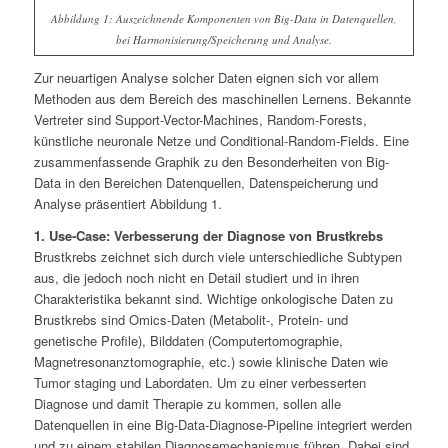
Abbildung 1: Auszeichnende Komponenten von Big-Data in Datenquellen,
bei Harmonisierung/Speicherung und Analyse.
Zur neuartigen Analyse solcher Daten eignen sich vor allem
Methoden aus dem Bereich des maschinellen Lernens. Bekannte
Vertreter sind Support-Vector-Machines, Random-Forests,
künstliche neuronale Netze und Conditional-Random-Fields. Eine
zusammenfassende Graphik zu den Besonderheiten von Big-
Data in den Bereichen Datenquellen, Datenspeicherung und
Analyse präsentiert Abbildung 1.
1. Use-Case: Verbesserung der Diagnose von Brustkrebs
Brustkrebs zeichnet sich durch viele unterschiedliche Subtypen
aus, die jedoch noch nicht en Detail studiert und in ihren
Charakteristika bekannt sind. Wichtige onkologische Daten zu
Brustkrebs sind Omics-Daten (Metabolit-, Protein- und
genetische Profile), Bilddaten (Computertomographie,
Magnetresonanztomographie, etc.) sowie klinische Daten wie
Tumor staging und Labordaten. Um zu einer verbesserten
Diagnose und damit Therapie zu kommen, sollen alle
Datenquellen in eine Big-Data-Diagnose-Pipeline integriert werden
und zu einem stabilen Diagnosemechanismus führen. Dabei sind