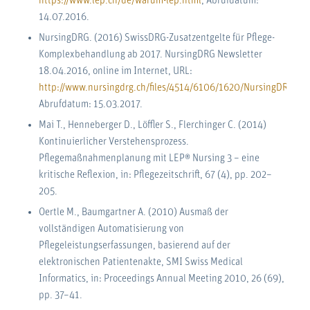
https://www.lep.ch/de/warum-lep.html
, Abrufdatum:
14.07.2016.
NursingDRG. (2016) SwissDRG-Zusatzentgelte für Pflege-
Komplexbehandlung ab 2017. NursingDRG Newsletter
18.04.2016, online im Internet, URL:
http://www.nursingdrg.ch/files/4514/6106/1620/NursingDRG_Ne
Abrufdatum: 15.03.2017.
Mai T., Henneberger D., Löffler S., Flerchinger C. (2014)
Kontinuierlicher Verstehensprozess.
Pflegemaßnahmenplanung mit LEP® Nursing 3 – eine
kritische Reflexion, in: Pflegezeitschrift, 67 (4), pp. 202–
205.
Oertle M., Baumgartner A. (2010) Ausmaß der
vollständigen Automatisierung von
Pflegeleistungserfassungen, basierend auf der
elektronischen Patientenakte, SMI Swiss Medical
Informatics, in: Proceedings Annual Meeting 2010, 26 (69),
pp. 37–41.