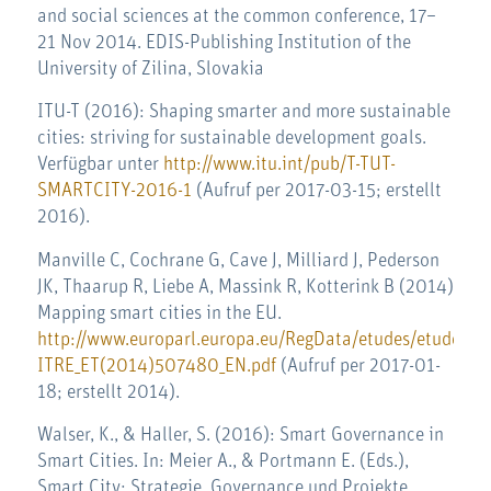
and social sciences at the common conference, 17–
21 Nov 2014. EDIS-Publishing Institution of the
University of Zilina, Slovakia
ITU-T (2016): Shaping smarter and more sustainable
cities: striving for sustainable development goals.
Verfügbar unter
http://www.itu.int/pub/T-TUT-
SMARTCITY-2016-1
(Aufruf per 2017-03-15; erstellt
2016).
Manville C, Cochrane G, Cave J, Milliard J, Pederson
JK, Thaarup R, Liebe A, Massink R, Kotterink B (2014)
Mapping smart cities in the EU.
http://www.europarl.europa.eu/RegData/etudes/etudes/
ITRE_ET(2014)507480_EN.pdf
(Aufruf per 2017-01-
18; erstellt 2014).
Walser, K., & Haller, S. (2016): Smart Governance in
Smart Cities. In: Meier A., & Portmann E. (Eds.),
Smart City: Strategie, Governance und Projekte,