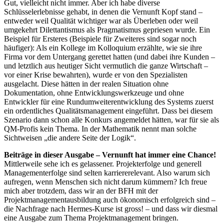
Gut, vielleicht nicht immer. Aber ich habe diverse
Schlüsselerlebnisse gehabt, in denen die Vernunft Kopf stand –
entweder weil Qualität wichtiger war als Überleben oder weil
umgekehrt Dilettantismus als Pragmatismus gepriesen wurde. Ein
Beispiel für Ersteres (Beispiele für Zweiteres sind sogar noch
häufiger): Als ein Kollege im Kolloquium erzählte, wie sie ihre
Firma vor dem Untergang gerettet hatten (und dabei ihre Kunden –
und letztlich aus heutiger Sicht vermutlich die ganze Wirtschaft –
vor einer Krise bewahrten), wurde er von den Spezialisten
ausgelacht. Diese hätten in der realen Situation ohne
Dokumentation, ohne Entwicklungswerkzeuge und ohne
Entwickler für eine Rundumweiterentwicklung des Systems zuerst
ein ordentliches Qualitätsmanagement eingeführt. Dass bei diesem
Szenario dann schon alle Konkurs angemeldet hätten, war für sie als
QM-Profis kein Thema. In der Mathematik nennt man solche
Sichtweisen „die andere Seite der Logik“.
Beiträge in dieser Ausgabe – Vernunft hat immer eine Chance!
Mittlerweile sehe ich es gelassener. Projekterfolge und generell
Managementerfolge sind selten karriererelevant. Also warum sich
aufregen, wenn Menschen sich nicht darum kümmern? Ich freue
mich aber trotzdem, dass wir an der BFH mit der
Projektmanagementausbildung auch ökonomisch erfolgreich sind –
die Nachfrage nach Hermes-Kurse ist gross! – und dass wir diesmal
eine Ausgabe zum Thema Projektmanagement bringen.