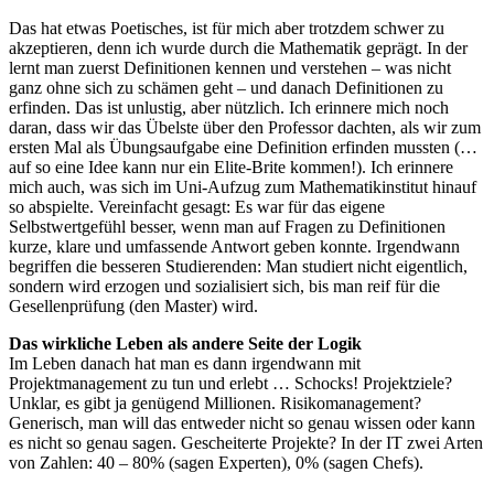
Das hat etwas Poetisches, ist für mich aber trotzdem schwer zu
akzeptieren, denn ich wurde durch die Mathematik geprägt. In der
lernt man zuerst Definitionen kennen und verstehen – was nicht
ganz ohne sich zu schämen geht – und danach Definitionen zu
erfinden. Das ist unlustig, aber nützlich. Ich erinnere mich noch
daran, dass wir das Übelste über den Professor dachten, als wir zum
ersten Mal als Übungsaufgabe eine Definition erfinden mussten (…
auf so eine Idee kann nur ein Elite-Brite kommen!). Ich erinnere
mich auch, was sich im Uni-Aufzug zum Mathematikinstitut hinauf
so abspielte. Vereinfacht gesagt: Es war für das eigene
Selbstwertgefühl besser, wenn man auf Fragen zu Definitionen
kurze, klare und umfassende Antwort geben konnte. Irgendwann
begriffen die besseren Studierenden: Man studiert nicht eigentlich,
sondern wird erzogen und sozialisiert sich, bis man reif für die
Gesellenprüfung (den Master) wird.
Das wirkliche Leben als andere Seite der Logik
Im Leben danach hat man es dann irgendwann mit
Projektmanagement zu tun und erlebt … Schocks! Projektziele?
Unklar, es gibt ja genügend Millionen. Risikomanagement?
Generisch, man will das entweder nicht so genau wissen oder kann
es nicht so genau sagen. Gescheiterte Projekte? In der IT zwei Arten
von Zahlen: 40 – 80% (sagen Experten), 0% (sagen Chefs).