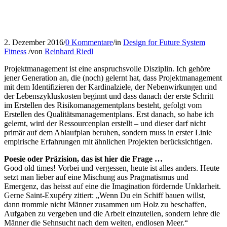
2. Dezember 2016
/
0 Kommentare
/
in
Design for Future System
Fitness
/
von
Reinhard Riedl
Projektmanagement ist eine anspruchsvolle Disziplin. Ich gehöre
jener Generation an, die (noch) gelernt hat, dass Projektmanagement
mit dem Identifizieren der Kardinalziele, der Nebenwirkungen und
der Lebenszykluskosten beginnt und dass danach der erste Schritt
im Erstellen des Risikomanagementplans besteht, gefolgt vom
Erstellen des Qualitätsmanagementplans. Erst danach, so habe ich
gelernt, wird der Ressourcenplan erstellt – und dieser darf nicht
primär auf dem Ablaufplan beruhen, sondern muss in erster Linie
empirische Erfahrungen mit ähnlichen Projekten berücksichtigen.
Poesie oder Präzision, das ist hier die Frage …
Good old times! Vorbei und vergessen, heute ist alles anders. Heute
setzt man lieber auf eine Mischung aus Pragmatismus und
Emergenz, das heisst auf eine die Imagination fördernde Unklarheit.
Gerne Saint-Exupéry zitiert: „Wenn Du ein Schiff bauen willst,
dann trommle nicht Männer zusammen um Holz zu beschaffen,
Aufgaben zu vergeben und die Arbeit einzuteilen, sondern lehre die
Männer die Sehnsucht nach dem weiten, endlosen Meer.“